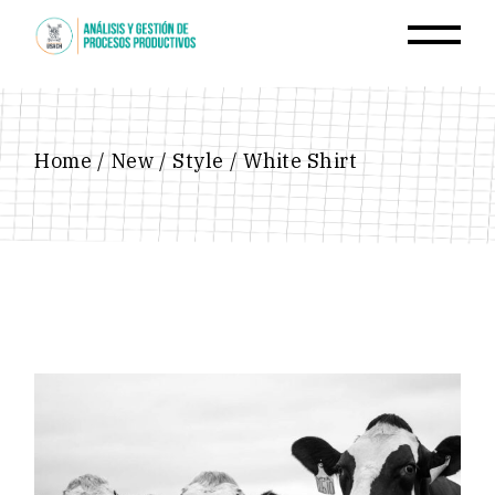
Skip
to
the
content
Home
New
Style
White Shirt