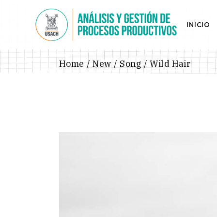
Skip
to
the
INICIO
content
Home
New
Song
Wild Hair