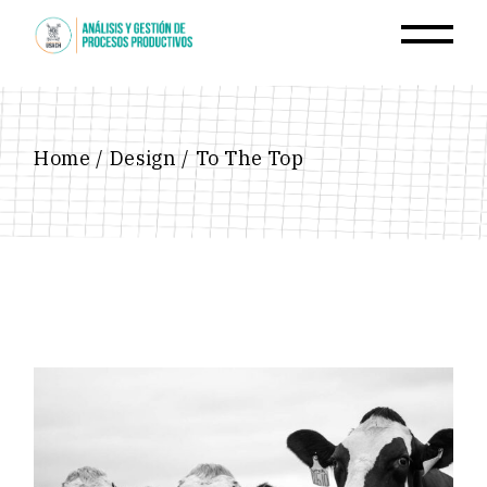
Skip
to
the
content
Home
Design
To The Top