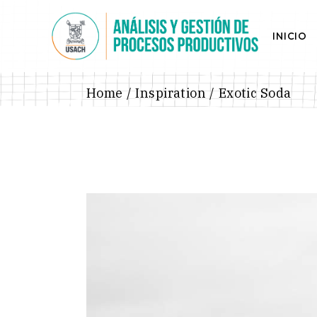
Skip
to
the
INICIO
content
Home
Inspiration
Exotic Soda